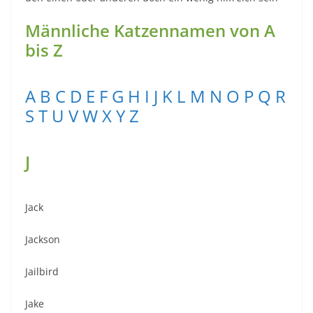
Männliche Katzennamen von A
bis Z
A
B
C
D
E
F
G
H
I
J
K
L
M
N
O
P
Q
R
S
T
U
V
W
X
Y
Z
J
Jack
Jackson
Jailbird
Jake