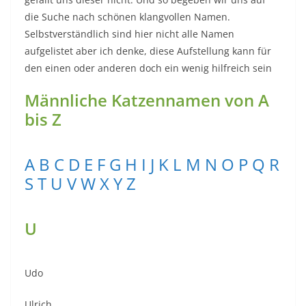
die Suche nach schönen klangvollen Namen.
Selbstverständlich sind hier nicht alle Namen
aufgelistet aber ich denke, diese Aufstellung kann für
den einen oder anderen doch ein wenig hilfreich sein
Männliche Katzennamen von A
bis Z
A
B
C
D
E
F
G
H
I
J
K
L
M
N
O
P
Q
R
S
T
U
V
W
X
Y
Z
U
Udo
Ulrich