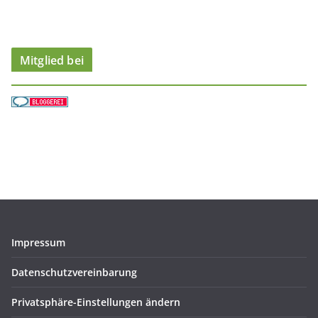
e
n
Mitglied bei
Impressum
Datenschutzvereinbarung
Privatsphäre-Einstellungen ändern