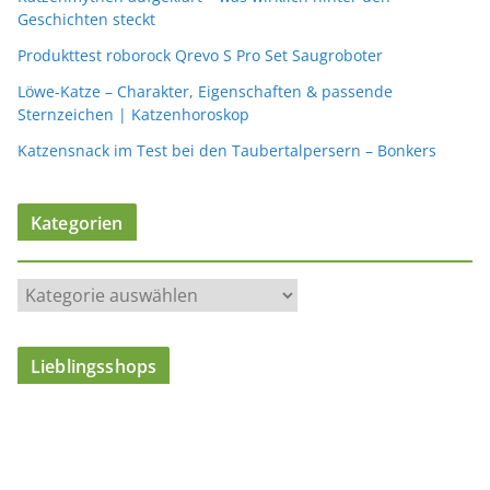
Geschichten steckt
Produkttest roborock Qrevo S Pro Set Saugroboter
Löwe-Katze – Charakter, Eigenschaften & passende
Sternzeichen | Katzenhoroskop
Katzensnack im Test bei den Taubertalpersern – Bonkers
Kategorien
K
a
t
Lieblingsshops
e
g
o
r
i