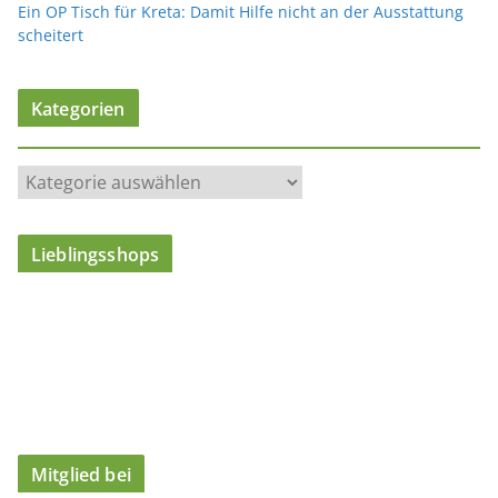
Ein OP Tisch für Kreta: Damit Hilfe nicht an der Ausstattung
scheitert
Kategorien
K
a
t
Lieblingsshops
e
g
o
r
i
e
n
Mitglied bei