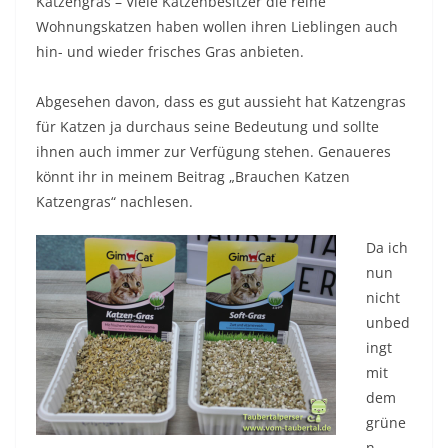
Katzengras – Viele Katzenbesitzer die reine
Wohnungskatzen haben wollen ihren Lieblingen auch
hin- und wieder frisches Gras anbieten.
Abgesehen davon, dass es gut aussieht hat Katzengras
für Katzen ja durchaus seine Bedeutung und sollte
ihnen auch immer zur Verfügung stehen. Genaueres
könnt ihr in meinem Beitrag „Brauchen Katzen
Katzengras“ nachlesen.
Da ich
nun
nicht
unbed
ingt
mit
dem
grüne
n