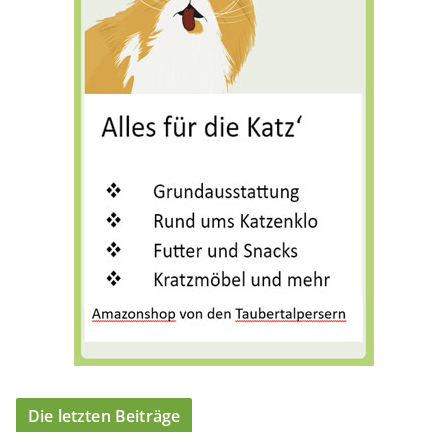
o
r
i
e
n
Die letzten Beiträge