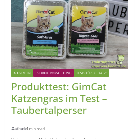
ALLGEMEIN
PRODUKTVORSTELLUNG
TESTS FÜR DIE KATZ'
Produkttest: GimCat
Katzengras im Test –
Taubertalperser
afrank
4 min read