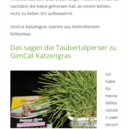
nachdem die Katze gefressen hat, an einem kühlen,
nicht zu hellen Ort aufbewahrst.
GimCat Katzengras stammt aus kontrolliertem
Feldanbau.
Das sagen die Taubertalperser zu
GimCat Katzengras
Ich
habe
für
meine
Fellter
roriste
n zwei
versch