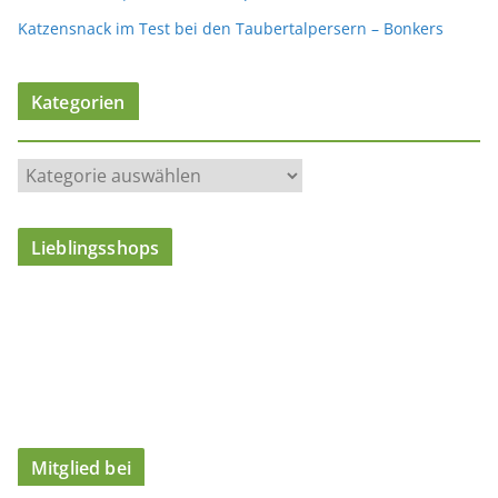
Katzensnack im Test bei den Taubertalpersern – Bonkers
Kategorien
K
a
t
Lieblingsshops
e
g
o
r
i
e
n
Mitglied bei