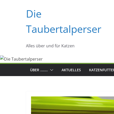
Zum
Die
Inhalt
springen
Taubertalperser
Alles über und für Katzen
ÜBER ……..
AKTUELLES
KATZENFUTTE