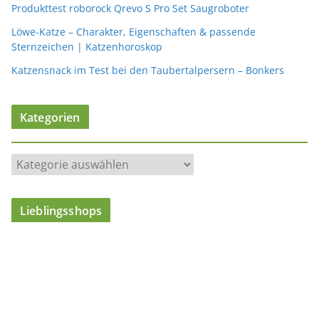
Produkttest roborock Qrevo S Pro Set Saugroboter
Löwe-Katze – Charakter, Eigenschaften & passende
Sternzeichen | Katzenhoroskop
Katzensnack im Test bei den Taubertalpersern – Bonkers
Kategorien
K
a
t
Lieblingsshops
e
g
o
r
i
e