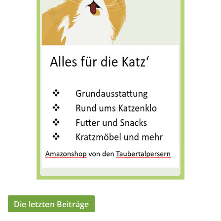
o
r
i
e
n
Die letzten Beiträge