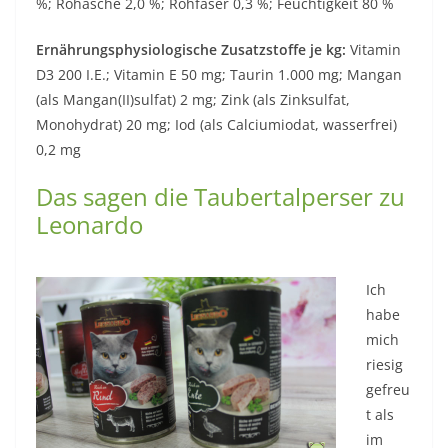
%; Rohasche 2,0 %; Rohfaser 0,3 %; Feuchtigkeit 80 %
Ernährungsphysiologische Zusatzstoffe je kg:
Vitamin
D3 200 I.E.; Vitamin E 50 mg; Taurin 1.000 mg; Mangan
(als Mangan(II)sulfat) 2 mg; Zink (als Zinksulfat,
Monohydrat) 20 mg; Iod (als Calciumiodat, wasserfrei)
0,2 mg
Das sagen die Taubertalperser zu
Leonardo
Ich
habe
mich
riesig
gefreu
t als
im