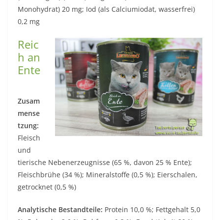
Monohydrat) 20 mg; Iod (als Calciumiodat, wasserfrei)
0,2 mg
Reic
h an
Ente
Zusam
mense
tzung:
Fleisch
und
tierische Nebenerzeugnisse (65 %, davon 25 % Ente);
Fleischbrühe (34 %); Mineralstoffe (0,5 %); Eierschalen,
getrocknet (0,5 %)
Analytische Bestandteile:
Protein 10,0 %; Fettgehalt 5,0