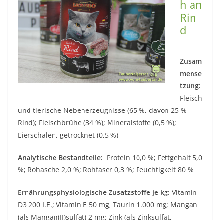
h an
Rin
d
Zusam
mense
tzung:
Fleisch
und tierische Nebenerzeugnisse (65 %, davon 25 %
Rind); Fleischbrühe (34 %); Mineralstoffe (0,5 %);
Eierschalen, getrocknet (0,5 %)
Analytische Bestandteile:
Protein 10,0 %; Fettgehalt 5,0
%; Rohasche 2,0 %; Rohfaser 0,3 %; Feuchtigkeit 80 %
Ernährungsphysiologische Zusatzstoffe je kg:
Vitamin
D3 200 I.E.; Vitamin E 50 mg; Taurin 1.000 mg; Mangan
(als Mangan(II)sulfat) 2 mg; Zink (als Zinksulfat,