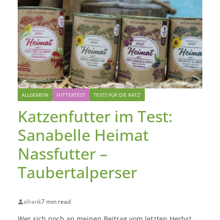
ALLGEMEIN
FUTTERTEST
TESTS FÜR DIE KATZ'
Katzenfutter im Test:
Sanabelle Heimat
Nassfutter –
Taubertalperser
afrank
7 min read
Wer sich noch an meinen Beitrag vom letzten Herbst