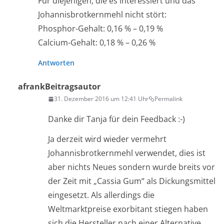
Für diejenigen, die es interessiert und das
Johannisbrotkernmehl nicht stört:
Phosphor-Gehalt: 0,16 % – 0,19 %
Calcium-Gehalt: 0,18 % – 0,26 %
Antworten
afrank
Beitragsautor
31. Dezember 2016 um 12:41 Uhr
Permalink
Danke dir Tanja für dein Feedback :-)
Ja derzeit wird wieder vermehrt
Johannisbrotkernmehl verwendet, dies ist
aber nichts Neues sondern wurde breits vor
der Zeit mit „Cassia Gum“ als Dickungsmittel
eingesetzt. Als allerdings die
Weltmarktpreise exorbitant stiegen haben
sich die Hersteller nach einer Alternative