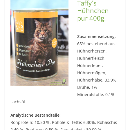
Taffy´s
Hühnchen
pur 400g.
Zusammensetzung:
65% bestehend aus:
Hühnerherzen,
Hühnerfleisch,
Hühnerleber,
Hühnermägen,
Hühnerhälse, 33,9%
Brühe, 1%
Mineralstoffe, 0,1%
Lachsöl
Analytische Bestandteile:
Rohprotein: 10,50 %, Rohöle & -fette: 6,30%, Rohasche:
2,40 %, Rohfaser: 0,50 %, Feuchtigkeit: 80,00 %