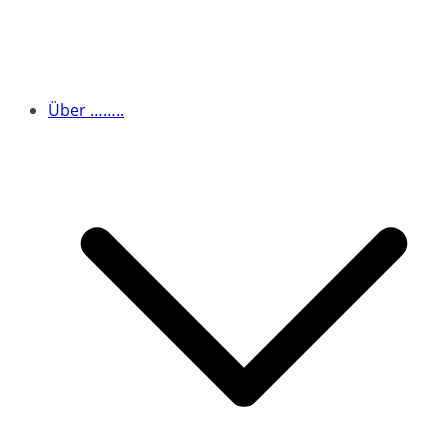
Über ……..