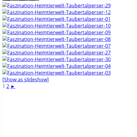
[Show as slideshow]
1
2
►