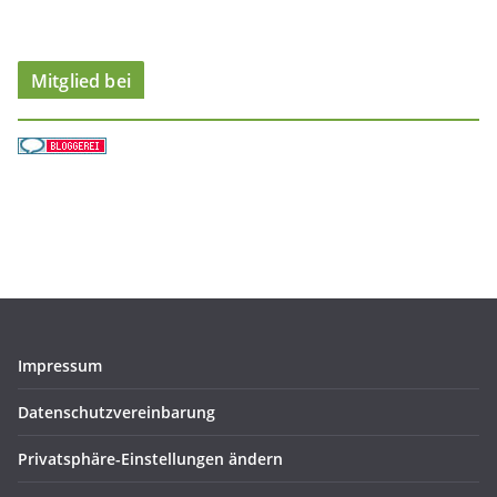
e
n
Mitglied bei
Impressum
Datenschutzvereinbarung
Privatsphäre-Einstellungen ändern