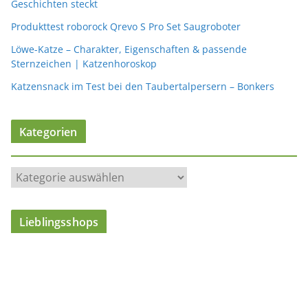
Geschichten steckt
Produkttest roborock Qrevo S Pro Set Saugroboter
Löwe-Katze – Charakter, Eigenschaften & passende
Sternzeichen | Katzenhoroskop
Katzensnack im Test bei den Taubertalpersern – Bonkers
Kategorien
K
a
t
Lieblingsshops
e
g
o
r
i