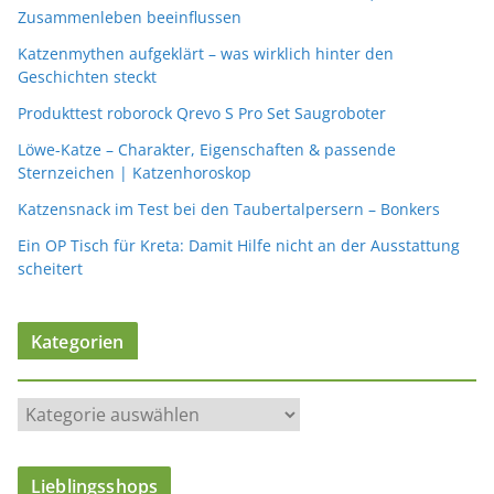
Zusammenleben beeinflussen
Katzenmythen aufgeklärt – was wirklich hinter den
Geschichten steckt
Produkttest roborock Qrevo S Pro Set Saugroboter
Löwe-Katze – Charakter, Eigenschaften & passende
Sternzeichen | Katzenhoroskop
Katzensnack im Test bei den Taubertalpersern – Bonkers
Ein OP Tisch für Kreta: Damit Hilfe nicht an der Ausstattung
scheitert
Kategorien
K
a
t
Lieblingsshops
e