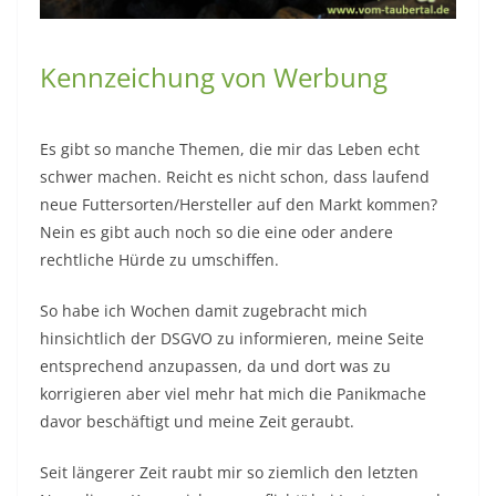
Seit längerer Zeit raubt mir so ziemlich den letzten
Nerv diese „Kennzeichnungspflicht“ bei Instagram – du
nennst als „Blogger/Influencer“ eine Firma? Dann
kennzeichne dies gefälligst als Werbung damit du
sicher vor einer Abmahnung bist.
Ähm hallo? Wenn ich eine Firma verlinke, dann mach
ich dies nicht weil ich von ihr Geld bekommen habe
(wäre schön, angesichts meiner Vielzahl an Beiträgen
könnte ich dann vielleicht meinen eigentlichen Job ja
an den Nagel hängen) sondern weil ich persönlich dies
für meine Leser mache.
„Ich habe das Futter „
DIESER
“ Firma getestet, lest auf
meiner Webseite den Bericht dazu“.
oder auch