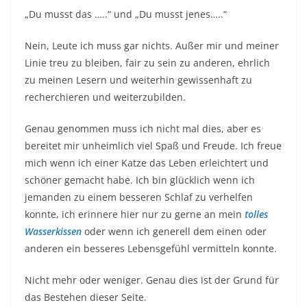
Nicht mehr oder weniger. Genau dies ist der Grund für
das Bestehen dieser Seite.
Ich werde diese Seite so weiterführen wie bisher, so
dass ich mich täglich mit gutem Gewissen im Spiegel
betrachten kann und so wie ihr euch darauf verlassen
könnt, dass ich immer meine ehrliche, persönliche
Meinung hier kundtue egal ob man mir nun etwas zur
Verfügung gestellt hat oder nicht. Und das ich euch
dies auch mitteile, ich denke das habt ihr in meinen
Beitrag zum
Dampfreiniger von Kärcher
oder auch zu
dem tollen
Mix Tape
sehr gut sehen können :-)
Im übrigen ist dies eine Seite FÜR Katzen und IHR
Personal, das heißt hin und wieder stelle ich euch
etwas vor, dass mich so begeistert hat, dass ich euch
das unbedingt zeigen musste :-) Ihr dürft also weiter
gespannt sein was ich so für euch und eure Fellnasen