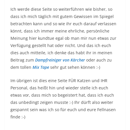
finde :-)
Produktvorstellung: Catit 43747w
Blumentrinkbrunnen 3l mit Led
Katzenfutter im Test K-Favourites – Taubertalperser
Das könnte dir auch gefallen