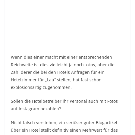
Reichweite ist dies vielleicht ja noch okay, aber die
Zahl derer die bei den Hotels Anfragen für ein
Hotelzimmer für „Lau“ stellen, hat fast schon
explosionsartig zugenommen.
Sollen die Hotelbetreiber ihr Personal auch mit Fotos
auf Instagram bezahlen?
Nicht falsch verstehen, ein seriöser guter Blogartikel
über ein Hotel stellt definitiv einen Mehrwert für das
Unternehmen/Hotel dar.
Aber diese Artikel gibt es dann nicht für ein kostenloses
Hotelzimmer im Regelfall. denn man sollte da auch
noch einiges hinzurechnen wie z.B.
Recherche vorab Hotel /
Ausflugsmöglichkeiten