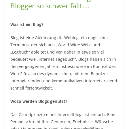
Person schreibt ihre Gedanken, Erlebnisse, Wünsche
oder Meinungen in regel- oder unregelmäßigen
Abständen im Internet auf und veröffentlicht sie auf
einer Website. Dort können Interessierte dann den
Posts des Bloggers oder der Bloggerin folgen. Die
meisten Blogs sind zudem interaktiv, das heißt, auf
Blogeinträge kann auch reagiert werden,
beispielsweise in Form von Kommentaren.
Ja was bin ich denn dann?
Ganz ehrlich, ich weiß es nicht. Ich informiere, ich kläre
auf. Ich habe eine „Marschrichtung“ sprich ich weiß
welchen Themen ich mich hier widmen möchte und
welchen nicht und es läuft :-)
Ich würde meine Seite eher als Informationswebseite,