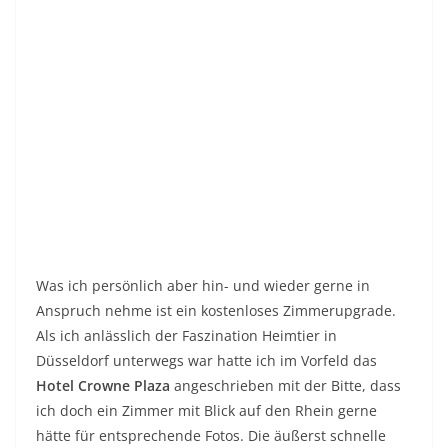
ich doch ein Zimmer mit Blick auf den Rhein gerne
hätte für entsprechende Fotos. Die äußerst schnelle
Antwort folgte prompt mit dem Angebot eines
kostenlosen Zimmerupgrades, damit ich eben besagten
Ausblick hätte.
Ihr merkt den Unterschied, ich verlange nicht und ich
erwarte gar nichts.
Und selbstverständlich freut man sich dann wenn
etwas in seinem Sinne passiert. So hatte ich in dem
Falle einen wundervollen um nicht zu sagen traumhaft
schönen Blick auf den Rhein und der Blick auf die
Skyline von Düsseldorf war schon besonders
zauberhaft.
So gewinnt man im Übrigen auch treue und zufriedene
Gäste. Ich werde nächstes Jahr definitiv wieder dort
übernachten. Ob man mir wieder ein kostenloses