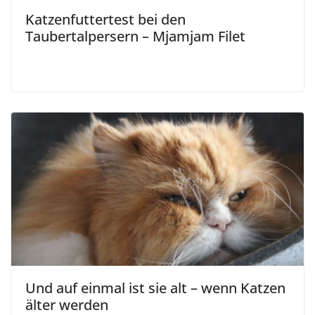
Und auf einmal ist sie alt – wenn Katzen
älter werden
Ein Kommentar zu „
Influencer oder
was? …….
“
nico
13. November 2019 um 07:48 Uhr
Permalink
guten morgen ….
wow…mir fehlen echt die worte…ich bin durch
zufall über fb zu deinem blog gestoßen…