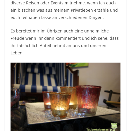
Kennzeichung von Werbung
Es gibt so manche Themen, die mir das Leben echt
schwer machen. Reicht es nicht schon, dass laufend
neue Futtersorten/Hersteller auf den Markt kommen?
Nein es gibt auch noch so die eine oder andere
rechtliche Hürde zu umschiffen.
So habe ich Wochen damit zugebracht mich
hinsichtlich der DSGVO zu informieren, meine Seite
entsprechend anzupassen, da und dort was zu
korrigieren aber viel mehr hat mich die Panikmache
davor beschäftigt und meine Zeit geraubt.