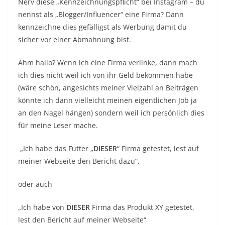
„Ich habe von
DIESER
Firma das Produkt XY getestet,
lest den Bericht auf meiner Webseite“
Wenn ich den neuesten
Richtlinien der
Landesmedienanstalt
gehe muss ich dies nun nicht
mehr machen sofern die Produkte von mir selber
bezahlt sind und die Firma nicht von mir eine
vorgegebene Meinung erwartet.
Okay, Leute ab sofort fällt die Bezeichnung
[Werbung durch Nennung/Verlinkung der Marke]
weg, da ich 90% der Produkte alle selber kaufe und
auch bei den restlichen 10% lass ich mir keine
Meinungen vorschreiben sondern gebe meine
persönliche Meinung wieder.
Somit bin ich fein raus und lehne mich zurück……