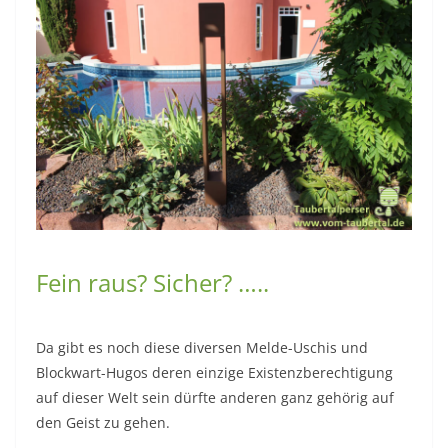
den Geist zu gehen.
„Du musst das …..“ und „Du musst jenes…..“
Nein, Leute ich muss gar nichts. Außer mir und meiner
Linie treu zu bleiben, fair zu sein zu anderen, ehrlich
zu meinen Lesern und weiterhin gewissenhaft zu
recherchieren und weiterzubilden.
Genau genommen muss ich nicht mal dies, aber es
bereitet mir unheimlich viel Spaß und Freude. Ich freue
mich wenn ich einer Katze das Leben erleichtert und
schöner gemacht habe. Ich bin glücklich wenn ich
jemanden zu einem besseren Schlaf zu verhelfen
konnte, ich erinnere hier nur zu gerne an mein
tolles
Wasserkissen
oder wenn ich generell dem einen oder
anderen ein besseres Lebensgefühl vermitteln konnte.