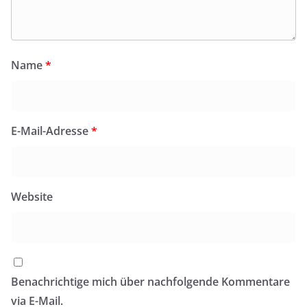
Benachrichtige mich über nachfolgende Kommentare
via E-Mail.
Benachrichtige mich über neue Beiträge via E-Mail.
Diese Website verwendet Akismet, um Spam zu
reduzieren.
Erfahre, wie deine Kommentardaten
verarbeitet werden.
Stichwortsuche:
Rund um die Katz