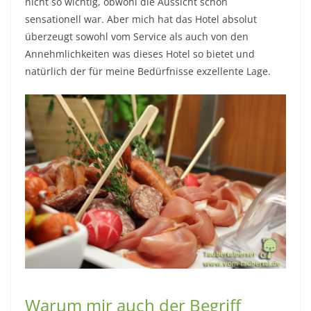
Warum mir auch der Begriff
Blogger so schwer fällt….
Was ist ein Blog?
Blog ist eine Abkürzung für Weblog, ein englischer
Terminus, der sich aus „World Wide Web“ und
„Logbuch“ ableitet und von daher in etwa so viel
bedeutet wie „Internet-Tagebuch“. Blogs haben sich in
den vergangenen Jahren insbesondere im Kontext des
Web 2.0, also des dynamischen, mit dem Benutzer
interagierenden und kommunikativen Internets rasend
schnell fortentwickelt.
Wozu werden Blogs genutzt?
Das Grundprinzip eines Internetblogs ist einfach: Eine