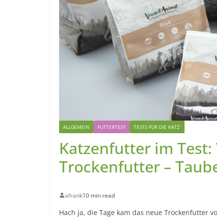
ALLGEMEIN
FUTTERTEST
TESTS FÜR DIE KATZ'
Katzenfutter im Test
Trockenfutter – Taub
afrank
10 min read
Hach ja, die Tage kam das neue Trockenfutter v