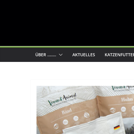
ÜBER ……..
AKTUELLES
KATZENFUTTE