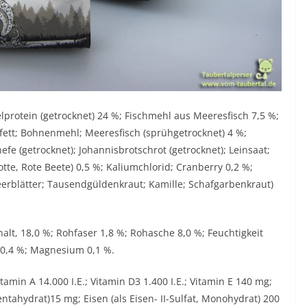
lprotein (getrocknet) 24 %; Fischmehl aus Meeresfisch 7,5 %;
fett; Bohnenmehl; Meeresfisch (sprühgetrocknet) 4 %;
rhefe (getrocknet); Johannisbrotschrot (getrocknet); Leinsaat;
tte, Rote Beete) 0,5 %; Kaliumchlorid; Cranberry 0,2 %;
eerblätter; Tausendgüldenkraut; Kamille; Schafgarbenkraut)
ehalt, 18,0 %; Rohfaser 1,8 %; Rohasche 8,0 %; Feuchtigkeit
 0,4 %; Magnesium 0,1 %.
tamin A 14.000 I.E.; Vitamin D3 1.400 I.E.; Vitamin E 140 mg;
Pentahydrat)15 mg; Eisen (als Eisen- II-Sulfat, Monohydrat) 200