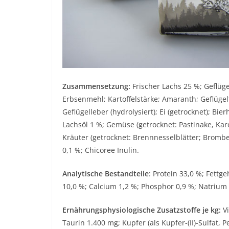
Zusammensetzung:
Frischer Lachs 25 %; Geflüge
Erbsenmehl; Kartoffelstärke; Amaranth; Geflügel
Geflügelleber (hydrolysiert); Ei (getrocknet); Bie
Lachsöl 1 %; Gemüse (getrocknet: Pastinake, Karo
Kräuter (getrocknet: Brennnesselblätter; Bromb
0,1 %; Chicoree Inulin.
Analytische Bestandteile
: Protein 33,0 %; Fettg
10,0 %; Calcium 1,2 %; Phosphor 0,9 %; Natrium
Ernährungsphysiologische Zusatzstoffe je kg:
Vi
Taurin 1.400 mg; Kupfer (als Kupfer-(II)-Sulfat, 