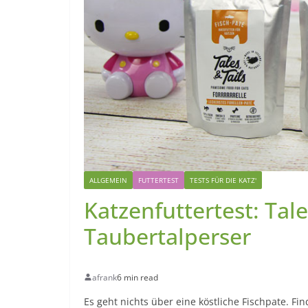
ALLGEMEIN
FUTTERTEST
TESTS FÜR DIE KATZ'
Katzenfuttertest: Tale
Taubertalperser
afrank
6 min read
Es geht nichts über eine köstliche Fischpate. Fi