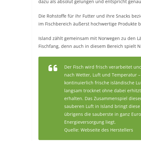
dazu als absolut gelungen und entspricht gen
Die Rohstoffe für ihr Futter und ihre Snacks be
im Fischbereich äußerst hochwertige Produkte b
Island zählt gemeinsam mit Norwegen zu den L
Fischfang, denn auch in diesem Bereich spielt N
Der Fisch wird frisch verarbeitet 
nach Wetter, Luft und Temperatur –
kontinuierlich frische isländische 
langsam trocknet ohne dabei erhitz
erhalten. Das Zusammenspiel diese
sauberen Luft in Island bringt diese 
übrigens die sauberste in ganz Euro
Energieversorgung liegt.
Quelle: Webseite des Herstellers