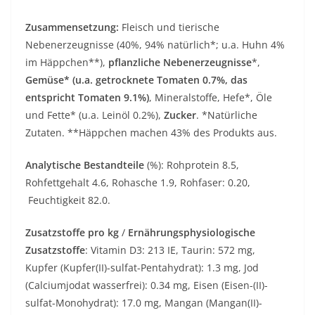
Zusammensetzung:
Fleisch und tierische
Nebenerzeugnisse (40%, 94% natürlich*; u.a. Huhn 4%
im Häppchen**),
pflanzliche Nebenerzeugnisse
*,
Gemüse* (u.a. getrocknete Tomaten 0.7%, das
entspricht Tomaten 9.1%)
, Mineralstoffe, Hefe*, Öle
und Fette* (u.a. Leinöl 0.2%),
Zucker
. *Natürliche
Zutaten. **Häppchen machen 43% des Produkts aus.
Analytische Bestandteile
(%): Rohprotein 8.5,
Rohfettgehalt 4.6, Rohasche 1.9, Rohfaser: 0.20,
Feuchtigkeit 82.0.
Zusatzstoffe pro kg
/
Ernährungsphysiologische
Zusatzstoffe
: Vitamin D3: 213 IE, Taurin: 572 mg,
Kupfer (Kupfer(II)-sulfat-Pentahydrat): 1.3 mg, Jod
(Calciumjodat wasserfrei): 0.34 mg, Eisen (Eisen-(II)-
sulfat-Monohydrat): 17.0 mg, Mangan (Mangan(II)-