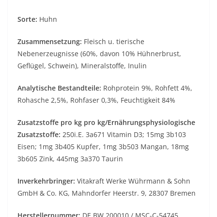
Sorte:
Huhn
Zusammensetzung:
Fleisch u. tierische
Nebenerzeugnisse (60%, davon 10% Hühnerbrust,
Geflügel, Schwein), Mineralstoffe, Inulin
Analytische Bestandteile:
Rohprotein 9%, Rohfett 4%,
Rohasche 2,5%, Rohfaser 0,3%, Feuchtigkeit 84%
Zusatzstoffe pro kg pro kg/Ernährungsphysiologische
Zusatzstoffe:
250i.E. 3a671 Vitamin D3; 15mg 3b103
Eisen; 1mg 3b405 Kupfer, 1mg 3b503 Mangan, 18mg
3b605 Zink, 445mg 3a370 Taurin
Inverkehrbringer:
Vitakraft Werke Wührmann & Sohn
GmbH & Co. KG, Mahndorfer Heerstr. 9, 28307 Bremen
Herstellernummer:
DE BW 200010 / MSC-C-54745