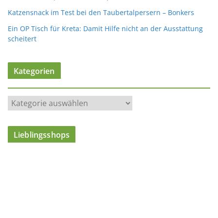
Katzensnack im Test bei den Taubertalpersern – Bonkers
Ein OP Tisch für Kreta: Damit Hilfe nicht an der Ausstattung
scheitert
Kategorien
K
a
t
Lieblingsshops
e
g
o
r
i
e
n